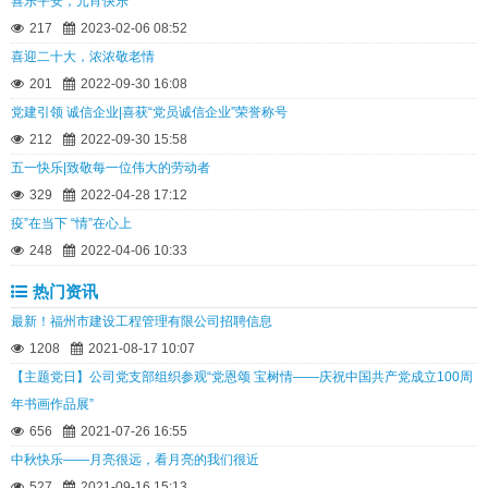
喜乐平安，元宵快乐
217
2023-02-06 08:52
喜迎二十大，浓浓敬老情
201
2022-09-30 16:08
党建引领 诚信企业|喜获“党员诚信企业”荣誉称号
212
2022-09-30 15:58
五一快乐|致敬每一位伟大的劳动者
329
2022-04-28 17:12
疫”在当下 “情”在心上
248
2022-04-06 10:33
热门资讯
最新！福州市建设工程管理有限公司招聘信息
1208
2021-08-17 10:07
【主题党日】公司党支部组织参观“党恩颂 宝树情——庆祝中国共产党成立100周
年书画作品展”
656
2021-07-26 16:55
中秋快乐——月亮很远，看月亮的我们很近
527
2021-09-16 15:13