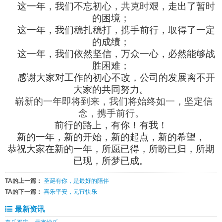
这一年，我们不忘初心，共克时艰，走出了暂时
的困境；
这一年，我们稳扎稳打，携手前行，取得了一定
的成绩；
这一年，我们依然坚信，万众一心，必然能够战
胜困难；
感谢大家对工作的初心不改，公司的发展离不开
大家的共同努力。
崭新的一年即将到来，我们将始终如一，坚定信
念，携手前行。
前行的路上，有你！有我！
新的一年，新的开始，新的起点，新的希望，
恭祝大家在新的一年，所愿已得，所盼已归，所期
已现，所梦已成。
TA的上一篇：
圣诞有你，是最好的陪伴
TA的下一篇：
喜乐平安，元宵快乐
最新资讯