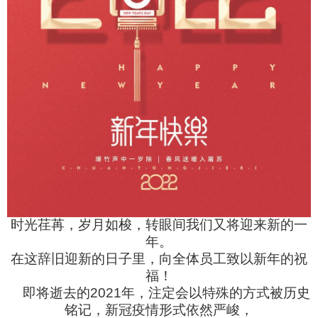
时光荏苒，岁月如梭，转眼间我们又将迎来新的一
年。
在这辞旧迎新的日子里，向全体员工致以新年的祝
福！
即将逝去的2021年，注定会以特殊的方式被历史
铭记，新冠疫情形式依然严峻，