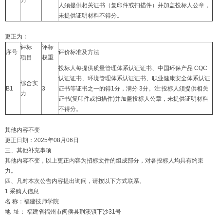
力
人须提供相关证书（复印件或扫描件）并加盖投标人公章，
未提供证明材料不得分。
更正为：
评标
评标
序号
评价标准及方法
项目
权重
投标人每提供质量管理体系认证证书、中国环保产品 CQC
认证证书、环境管理体系认证证书、职业健康安全体系认证
综合实
B1
3
证书等证书之一的得1分，满分 3分。注:投标人须提供相关
力
证书(复印件或扫描件)并加盖投标人公章，未提供证明材料
不得分。
其他内容不变
更正日期：2025年08月06日
三、其他补充事项
其他内容不变，以上更正内容为招标文件的组成部分，对各投标人均具有约束
力。
四、凡对本次公告内容提出询问，请按以下方式联系。
1.采购人信息
名 称：福建技师学院
地 址： 福建省福州市闽侯县荆溪镇下沙31号