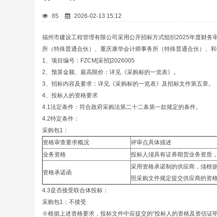
85
2026-02-13 15:12
福州市建设工程管理有限公司采用公开招标方式组织2025年度财务
所（特殊普通合伙）、重庆康华会计师事务所（特殊普通合伙）、和
1、项目编号：FZCM[采招]2026005
2、预算金额、最高限价：详见《采购标的一览表》。
3、招标内容及要求：详见《采购标的一览表》及招标文件第五章。
4、投标人的资格要求
4.1法定条件：符合政府采购法第二十二条第一款规定的条件。
4.2特定条件：
采购包1：
资格审查要求概况
评审点具体描述
业务资格
投标人须具有证券期货业务资质
采用资格承诺制的供应商，须根据
资格承诺函
照采购文件规定提交供应商的资
4.3是否接受联合体投标：
采购包1：不接受
※根据上述资格要求，投标文件中应提交的“投标人的资格及资信证明