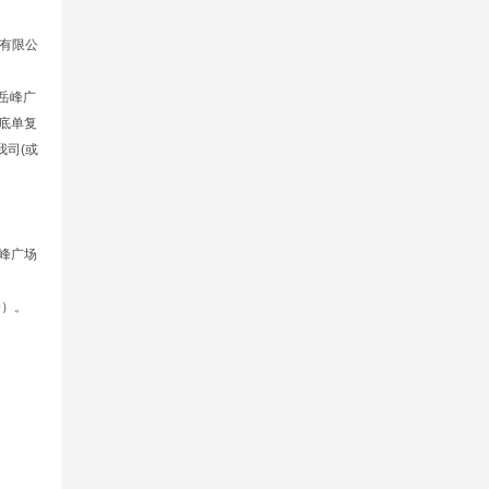
理有限公
岳峰广
底单复
司(或
岳峰广场
楼）。