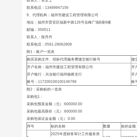
联系人：章女士
联系电话：13489947156
9、代理机构：福州市建设工程管理有限公司
地址：福州市晋安区福新中路126号岳峰广场B座6楼
邮编：350011
联系人：陈丹丹
联系电话：0591-28062808
附1：账户一览表
购买采购文件、招标代理服务费缴交银行账号
缴
开户名称：福州市建设工程管理有限公司
开
开户银行：兴业银行福州杨桥支行
开
账号：117200100100146799
账号
附2：采购标的一览表
采购包1：
采购包预算金额（元）:600000.00
采购包最高限价（元）:600000.00
采购包保证金金额（元）:0.00
序号
标的名称
数量
标的金额
2025年度财务审计工作服务类