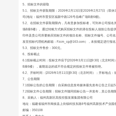
5、招标文件的获取
5.1、招标文件获取期限：2026年2月13日至2026年2月27日（双休
司(地址：福州市晋安区福新中路126号岳峰广场B座6楼)。
5.2、在招标文件获取期限内，凡有意参加投标者，可到本公司报名
场B座6楼）。通过转账方式购买招标文件的潜在投标人须按公告提
印件及贵公司所要购买招标文件的项目名称、招标文件编号、公司名
发至招标代理机构邮箱：Fzcm_cg@163.com），未按规定进
5.3、招标文件售价：300元。
6、投标截止
6.1投标截止时间：投标文件应于[2026年3月11日][9:30]
B座6楼），逾期送达的或不符合规定的投标文件将被拒绝。
6.2、开标时间：[2026年3月11日][9:30]（北京时间）；开
7、公告期限
7.1招标公告的公告期限：自采购信息发布媒体最先发布公告之日起
7.2招标文件公告期限：招标文件随同招标公告一并发布，其公告期限
8、采购人：福州高新区高投控股发展集团有限公司
地址：福建省福州市闽侯县上街镇科技东路8号福州高新技术产业园创
邮编：350108