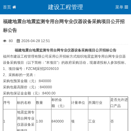
建设工程管理
首页
菜单
福建地震台地震监测专用台网专业仪器设备采购项目公开招
标公告
80
2026-04-28 12:51
福建地震台地震监测专用台网专业仪器设备采购项目
公开招标公告
福州市建设工程管理有限公司采用公开招标方式组织地震监测专用台网专业仪器
设备采购项目（以下简称：“本项目”）的政府采购活动，现邀请投标人参加投标。
1、项目编号：FZCM[采招]2026010
2、采购标的一览表：
采购包预算金额（元）:840000
采购包最高限价（元）: 840000
采购包保证金金额（元）:8400.00
标的金
是否允许进
序号
标的名称
数量
计量单位
所属行业
额 （元）
口产品
地震监测专
用台网专业
1
1.00
840000
项
工业
否
仪器设备采
购项目