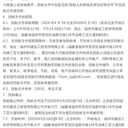
※根据上述资格要求，投标文件中应提交的“投标人的资格及资信证明文件”详见招
标文件第四章。
6、招标文件的获取
6.1、招标文件获取期限：2026 年4 月 29 日至2026年5 月 9日（双休日及节假日
除外）上午9:00至12:00、下午14:30至17:00。地点：福州市建设工程管理有限
公司(地址：福建省福州市晋安区福新中路126号岳峰工贸大厦B座6层)。
6.2、在招标文件获取期限内，凡有意参加投标者，可到本公司报名并购买招标文
件。地址：福州市建设工程管理有限公司（福建省福州市晋安区福新中路126号
岳峰工贸大厦B座6层）。通过转账方式购买招标文件的潜在投标人须按公告提供
的开户名、开户行、账号，电汇或转账相应的金额到本公司账户，同时将电汇或
转账底单复印件及贵公司所要购买招标文件的项目名称、招标文件编号、公司名
称、联系人、联系电话、手机、传真、电子信箱和公司地址填写清楚并加盖公章
送至我司(或发至招标代理机构邮箱：Fzcm_cg@163.com），未按规定进行报名
及购买招标文件的，其投标将被拒绝。
6.3、招标文件售价：200元。售后不退
7、投标截止
投标截止时间：投标文件应于[2026年5月19日][9:30]（北京时间）之前提交到福
州市建设工程管理有限公司开标大厅（福建省福州市晋安区福新中路126号岳峰
工贸大厦B座6层），逾期送达的或不符合规定的投标文件将被拒绝。
7.2、开标时间：[2026年5月19日][9:30]（北京时间）；开标地点：福州市建设工
程管理有限公司开标大厅（福建省福州市晋安区福新中路126号岳峰工贸大厦B座