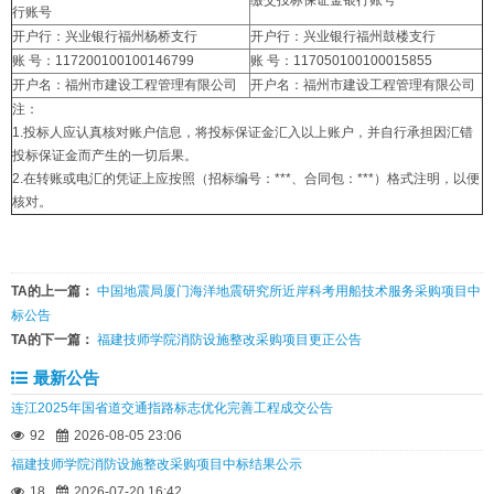
缴交投标保证金银行账号
行账号
开户行：兴业银行福州杨桥支行
开户行：兴业银行福州鼓楼支行
账 号：117200100100146799
账 号：117050100100015855
开户名：福州市建设工程管理有限公司
开户名：福州市建设工程管理有限公司
注：
1.投标人应认真核对账户信息，将投标保证金汇入以上账户，并自行承担因汇错
投标保证金而产生的一切后果。
2.在转账或电汇的凭证上应按照（招标编号：***、合同包：***）格式注明，以便
核对。
TA的上一篇：
中国地震局厦门海洋地震研究所近岸科考用船技术服务采购项目中
标公告
TA的下一篇：
福建技师学院消防设施整改采购项目更正公告
最新公告
连江2025年国省道交通指路标志优化完善工程成交公告
92
2026-08-05 23:06
福建技师学院消防设施整改采购项目中标结果公示
18
2026-07-20 16:42