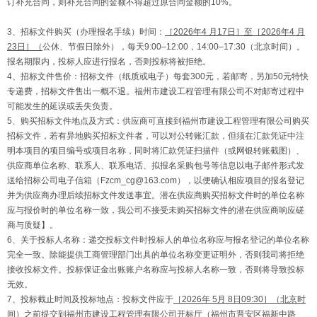
订补充合同，则补充合同的金额不得超过原合同金额的10%。
3、招标文件购买（办理报名手续）时间：
［2026年
4
月
17
日］至［2026年
4
月
23
日］（
公休、节假日除外），每天9:00–12:00，14:00–17:30（北京时间）。
报名期限内，投标人应进行报名，否则投标将被拒绝。
4、招标文件售价：招标文件（纸质或电子）每套300元，若邮寄，另加50元特快
专递费，招标文件售出一概不退。福州市建设工程管理有限公司不对邮寄过程中
可能发生的延误或丢失负责。
5、购买招标文件地点及方式：供应商可直接到福州市建设工程管理有限公司购买
招标文件，若有异地购买招标文件者，可以对公转账汇款，但须在汇款凭证中注
明本项目的项目编号或项目名称，同时将汇款凭证扫描件（或网银转账截图）、
供应商单位名称、联系人、联系电话、拟报名采购包号等信息以电子邮件形式发
送给招标公司电子信箱（Fzcm_cg@163.com），以便确认相应项目的报名登记
并为供应商办理后续招标文件发送事宜。潜在供应商购买招标文件时的单位名称
应与报价时的单位名称一致，我公司不接受未购买招标文件的潜在供应商响应磋
商与质疑】。
6、关于投标人名称：递交投标文件时投标人的单位名称应与报名登记的单位名称
完全一致。除能提供工商管理部门出具的单位名称变更证明外，否则我司将拒绝
接收投标文件。投标保证金出账账户名称应与投标人名称一致，否则将导致投标
无效。
7、投标截止时间及投标地点：投标文件应于
［2026年
5
月
8
日09:30］（北京时
间）
之前提交到
福州市建设工程管理有限公司开标厅（福州市晋安区福新中路