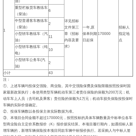
油）
重型栏板货车教练车
6
（柴油）
中型普通客车教练车
详见招标
2
（柴油）
文件第三
一年,原
招标人
1
小型轿车教练车（汽
章《招标
保单到期
170000
指定地
11
油）
内容及要
日起保
点
求》
小型轿车教练车（纯
10
电）
小型轿车公务车(汽
2
油)
小计
43
注：
①、上述车辆均投保交强险、商业险。其中交强险保费及保险限额按照投保时国
家最新政策执行；各使用类型车辆机动车第三者责任保险的保额为200万元；机
动车车上人员（含司机及乘客）责任险的保额为1万元；机动车损失保险按投保时
车辆的实际价值确定。
②、投保车辆数以各投保主体实际数据为准。
③、本项目合同金额不超过170000元，按照投标的具体车辆数量及中标单位各车
型商业险自主定价系数报价（K）报价据实结算。本项目履行期内，如遇招标人新
增车辆的，新增车辆保险按本项目同款车辆中标报价执行。若采购人与中标人签