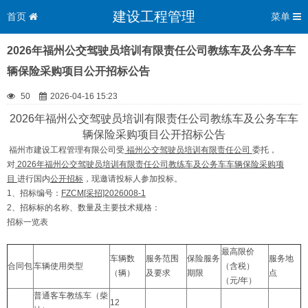
建设工程管理
首页
菜单
2026年福州公交驾驶员培训有限责任公司教练车及公务车车
辆保险采购项目公开招标公告
50
2026-04-16 15:23
2026年福州公交驾驶员培训有限责任公司教练车及公务车车
辆保险采购项目公开招标公告
福州市建设工程管理有限公司受
福州公交驾驶员培训有限责任公司
委托，
对
2026年福州公交驾驶员培训有限责任公司教练车及公务车车辆保险采购项
目
进行国内
公开招标
，现邀请投标人参加投标。
1、招标编号：
FZCM[采招]2026008-1
2、招标标的名称、数量及主要技术规格：
招标一览表
最高限价
车辆数
服务范围
保险服务
服务地
合同包
车辆使用类型
（含税）
（辆）
及要求
期限
点
（元/年）
普通客车教练车（柴
12