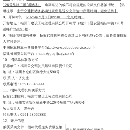
126号岳峰广场B座6楼）
，逾期送达的或不符合规定的投标文件将被拒绝。【温
馨提示：
由于交通拥堵务必请注意留足送交文件途中所需时间，避免迟到】
8、开标时间：
[2026年
5
月
8
日09:30］（北京时间）
开标地点：
福州市建设工程管理有限公司开标厅（福州市晋安区福新中路126号
岳峰广场B座6楼）
9、项目信息如有变更，招标代理机构将会通过以下网站进行公告，请各潜在投标
人实时关注。
中国招标投标公共服务平台(http://www.cebpubservice.com)
福建省国资采购平台（https://ygcg.fjcqjy.com/）
10、招标单位联系方式
招标单位：福州公交驾驶员培训有限责任公司
地 址：福州市仓山区则徐大道590号
联 系 人：齐先生
联系电话：0591-83469991
11、招标代理机构联系方式
招标代理机构：福州市建设工程管理有限公司
地 址：福州市晋安区福新中路126号岳峰广场B座6楼
项目负责人：陈丹丹
联系电话：0591-28062883
12、账户信息
购买采购文件、招标代理服务费缴交银