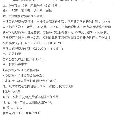
五、评审专家（单一来源采购人员）名单：
郑永、邹庆、黄丹青、胡永平、饶炫
六、代理服务收费标准及金额：
本项目代理费收费标准：本按照最高限价金额，以差额定率累进法计算，具体按
以下标准收取：（0元，100万元] ：1.5%；招标代理机构按收费标准计算后金额
的70%收取招标代理服务费。若招标代理服务费不足3000元，按3000元收取。
服务费汇入账户：开户名称：福州市建设工程管理有限公司开户银行：兴业银行
福州杨桥支行账号：117200100100146799
本项目代理费总金额：0.3000万元（人民币）
七、公告期限
自本公告发布之日起1个工作日。
八、其它补充事宜
1.各投标人均通过资格审核。
2.各投标人均通过符合性审查；
3.本项目中标人最终评审得分为：100分。
九、凡对本次公告内容提出询问，请按以下方式联系。
1.采购人信息
名 称：福州公交驾驶员培训有限责任公司
地 址：福州市仓山区则徐大道590号
联 系 人：齐先生
联系电话：0591-83469991